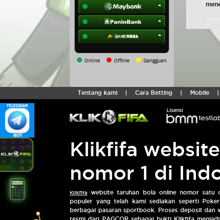
mene
Online
Offline
Gangguan
Tentang kami
|
Cara Betting
|
Mobile
|
Lisensi
Klikfifa websit
nomor 1 di Ind
website taruhan bola online nomor satu
Klikfifa
populer yang telah kami sediakan seperti Poker,
berbagai pasaran sportbook. Proses deposit dan w
resmi dari PAGCOR sebagai bukti Klikfifa menjad