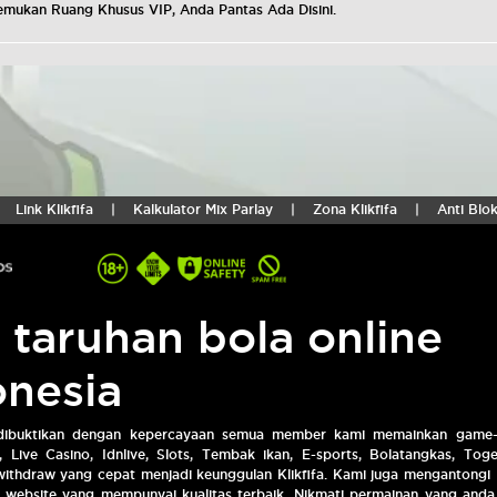
mukan Ruang Khusus VIP, Anda Pantas Ada Disini.
Link Klikfifa
|
Kalkulator Mix Parlay
|
Zona Klikfifa
|
Anti Blok
e taruhan bola online
onesia
 dibuktikan dengan kepercayaan semua member kami memainkan game
 Live Casino, Idnlive, Slots, Tembak ikan, E-sports, Bolatangkas, Tog
ithdraw yang cepat menjadi keunggulan Klikfifa. Kami juga mengantongi l
i website yang mempunyai kualitas terbaik. Nikmati permainan yang anda