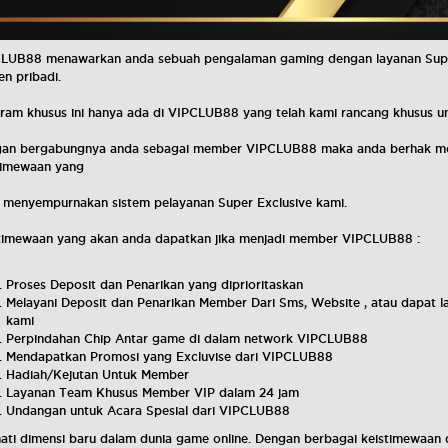
LUB88 menawarkan anda sebuah pengalaman gaming dengan layanan Super
en pribadi.
ram khusus ini hanya ada di VIPCLUB88 yang telah kami rancang khusus unt
an bergabungnya anda sebagai member VIPCLUB88 maka anda berhak me
timewaan yang
 menyempurnakan sistem pelayanan Super Exclusive kami.
timewaan yang akan anda dapatkan jika menjadi member VIPCLUB88 :
Proses Deposit dan Penarikan yang diprioritaskan
Melayani Deposit dan Penarikan Member Dari Sms, Website , atau dapat 
kami
Perpindahan Chip Antar game di dalam network VIPCLUB88
Mendapatkan Promosi yang Excluvise dari VIPCLUB88
Hadiah/Kejutan Untuk Member
Layanan Team Khusus Member VIP dalam 24 jam
Undangan untuk Acara Spesial dari VIPCLUB88
ati dimensi baru dalam dunia game online. Dengan berbagai keistimewaan 