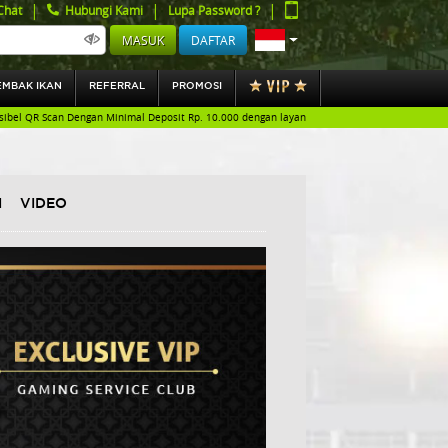
|
|
|
Chat
Hubungi Kami
Lupa Password ?
DAFTAR
EMBAK IKAN
REFERRAL
PROMOSI
ksibel QR Scan Dengan Minimal Deposit Rp. 10.000 dengan layanan MULTI BANK| BONUS Spor
I
VIDEO